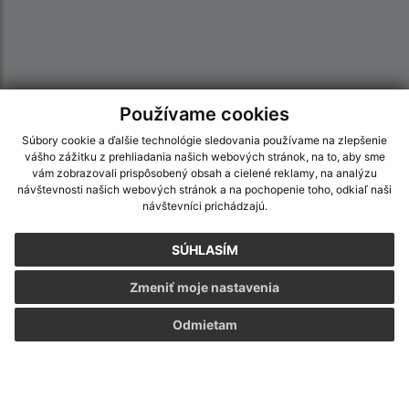
Používame cookies
Súbory cookie a ďalšie technológie sledovania používame na zlepšenie
vášho zážitku z prehliadania našich webových stránok, na to, aby sme
vám zobrazovali prispôsobený obsah a cielené reklamy, na analýzu
návštevnosti našich webových stránok a na pochopenie toho, odkiaľ naši
návštevníci prichádzajú.
Informácie o stránke:
SÚHLASÍM
Vyhlásenie o prístupnosti
Autorské práva
Zmeniť moje nastavenia
Ochrana osobných údajov
Odmietam
Navigácia:
Vytlačiť aktuálnu stránku
Mapa stránok