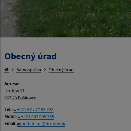
Obecný úrad
Samospráva
Obecný úrad
Adresa
:
Hrubov 97
067 23 Baškovce
Tel.:
+421 57 / 77 95 228
Mobil:
+421 907 905 765
Email:
podatelna@hrubov.sk