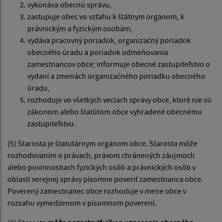
vykonáva obecnú správu,
zastupuje obec vo vzťahu k štátnym orgánom, k
právnickým a fyzickým osobám,
vydáva pracovný poriadok, organizačný poriadok
obecného úradu a poriadok odmeňovania
zamestnancov obce; informuje obecné zastupiteľstvo o
vydaní a zmenách organizačného poriadku obecného
úradu,
rozhoduje vo všetkých veciach správy obce, ktoré nie sú
zákonom alebo štatútom obce vyhradené obecnému
zastupiteľstvu.
(5) Starosta je štatutárnym orgánom obce. Starosta môže
rozhodovaním o právach, právom chránených záujmoch
alebo povinnostiach fyzických osôb a právnických osôb v
oblasti verejnej správy písomne poveriť zamestnanca obce.
Poverený zamestnanec obce rozhoduje v mene obce v
rozsahu vymedzenom v písomnom poverení.