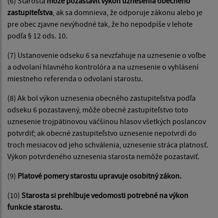
(6) Starosta
môže pozastaviť výkon uznesenia obecného
zastupiteľstva
, ak sa domnieva, že odporuje zákonu alebo je
pre obec zjavne nevýhodné tak, že ho nepodpíše v lehote
podľa § 12 ods. 10.
(7) Ustanovenie odseku 6 sa nevzťahuje na uznesenie o voľbe
a odvolaní hlavného kontrolóra a na uznesenie o vyhlásení
miestneho referenda o odvolaní starostu.
(8) Ak bol výkon uznesenia obecného zastupiteľstva podľa
odseku 6 pozastavený, môže obecné zastupiteľstvo toto
uznesenie trojpätinovou väčšinou hlasov všetkých poslancov
potvrdiť; ak obecné zastupiteľstvo uznesenie nepotvrdí do
troch mesiacov od jeho schválenia, uznesenie stráca platnosť.
Výkon potvrdeného uznesenia starosta nemôže pozastaviť.
(9)
Platové pomery starostu upravuje osobitný zákon.
(10)
Starosta si prehlbuje vedomosti potrebné na výkon
funkcie starostu.