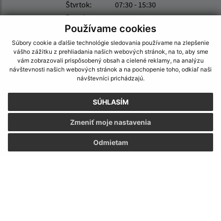
Štvrtok:
07:30 - 15:30
Piatok:
07:30 - 15:30
Používame cookies
Obedňajšia prestávka:
12:00 - 13:00
Súbory cookie a ďalšie technológie sledovania používame na zlepšenie
vášho zážitku z prehliadania našich webových stránok, na to, aby sme
vám zobrazovali prispôsobený obsah a cielené reklamy, na analýzu
Kontakt:
návštevnosti našich webových stránok a na pochopenie toho, odkiaľ naši
návštevníci prichádzajú.
Obecný úrad Hrubov
Hrubov 97
SÚHLASÍM
067 23 Baškovce
Zmeniť moje nastavenia
podatelna@hrubov.sk
+421 57 77 95 228
Odmietam
IČO: 00323004