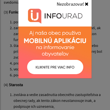
svedomia.
Nezobrazovať
(3)
Funkcia starostu je nezlučiteľná s funkciou
poslanca,
zamestnanca obce, v ktorej bol zvolený; to neplatí, ak
zamestnanec obce je dlhodobo uvoľnený na výkon
funkcie starostu,
štatutárneho orgánu rozpočtovej organizácie alebo
príspevkovej organizácie zriadenej obcou, v ktorej bol
zvolený,
predsedu samosprávneho kraja,
vedúceho zamestnanca orgánu štátnej správy,
podľa osobitného zákona.
(4)
Starosta
zvoláva a vedie zasadnutia obecného zastupiteľstva a
obecnej rady, ak tento zákon neustanovuje inak, a
podpisuje ich uznesenia,