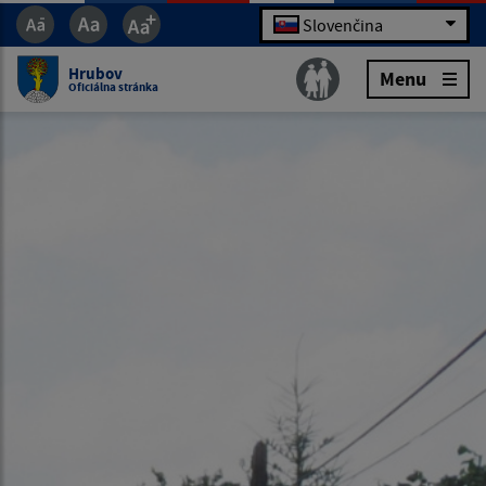
Slovenčina
Hrubov
Menu
Oficiálna stránka