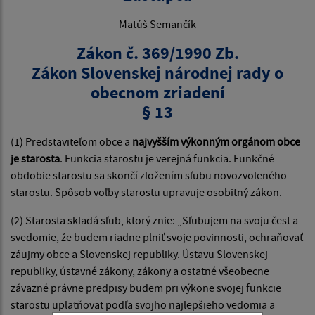
Matúš Semančík
Zákon č. 369/1990 Zb.
Zákon Slovenskej národnej rady o
obecnom zriadení
§ 13
(1) Predstaviteľom obce a
najvyšším výkonným orgánom obce
je starosta
. Funkcia starostu je verejná funkcia. Funkčné
obdobie starostu sa skončí zložením sľubu novozvoleného
starostu. Spôsob voľby starostu upravuje osobitný zákon.
(2) Starosta skladá sľub, ktorý znie: „Sľubujem na svoju česť a
svedomie, že budem riadne plniť svoje povinnosti, ochraňovať
záujmy obce a Slovenskej republiky. Ústavu Slovenskej
republiky, ústavné zákony, zákony a ostatné všeobecne
záväzné právne predpisy budem pri výkone svojej funkcie
starostu uplatňovať podľa svojho najlepšieho vedomia a