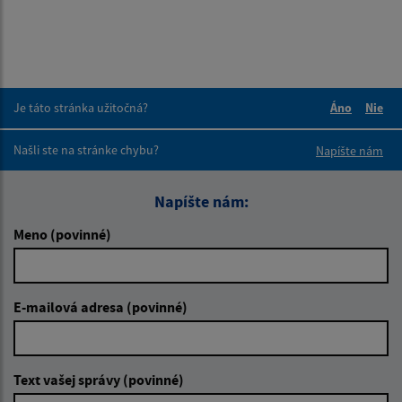
Je táto stránka užitočná?
Áno
Nie
Boli tieto 
Boli 
Našli ste na stránke chybu?
Napíšte nám
Napíšte nám:
Meno (povinné)
E-mailová adresa (povinné)
Text vašej správy (povinné)