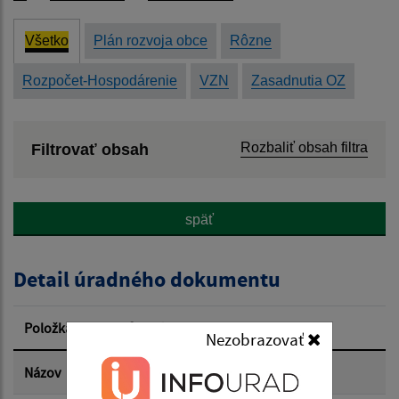
Všetko
Plán rozvoja obce
Rôzne
Rozpočet-Hospodárenie
VZN
Zasadnutia OZ
Rozbaliť obsah filtra
Filtrovať obsah
Názov:
späť
Popis:
Detail úradného dokumentu
Dátum zverejnenia od:
Položka
Informácia
Nezobrazovať
Dátum zverejnenia do:
Názov
Návrh záverečného účtu 2025