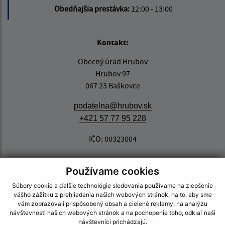
Obedňajšia prestávka:
12:00 - 13:00
Kontakt:
Obecný úrad Hrubov
Hrubov 97
067 23 Baškovce
podatelna@hrubov.sk
+421 57 77 95 228
IČO: 00323004
Používame cookies
Súbory cookie a ďalšie technológie sledovania používame na zlepšenie
vášho zážitku z prehliadania našich webových stránok, na to, aby sme
vám zobrazovali prispôsobený obsah a cielené reklamy, na analýzu
návštevnosti našich webových stránok a na pochopenie toho, odkiaľ naši
návštevníci prichádzajú.