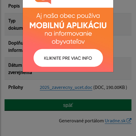
Popis
Filtrovať
Reset
Typ
Rôzne
dokumentu
Doplňujúce
informácie
Dátum
15.05.2026
zverejnenia
Prílohy
2025_zaverecny_ucet.doc
(DOC, 190.00KB )
späť
Generované portálom
Uradne.sk