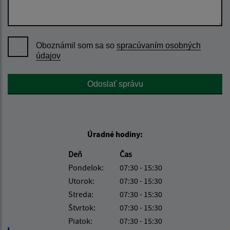
Oboznámil som sa so
spracúvaním osobných
údajov
Google reCaptcha Response
Odoslať správu
Úradné hodiny:
Deň
Čas
Pondelok:
07:30 - 15:30
Utorok:
07:30 - 15:30
Streda:
07:30 - 15:30
Štvrtok:
07:30 - 15:30
Piatok:
07:30 - 15:30