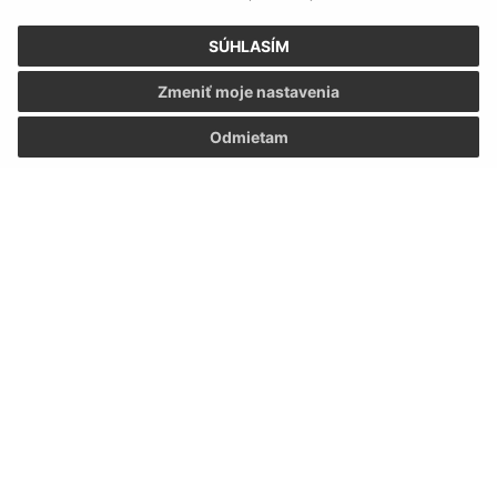
SÚHLASÍM
Zmeniť moje nastavenia
Odmietam
Informácie o stránke:
Vyhlásenie o prístupnosti
Autorské práva
Ochrana osobných údajov
Navigácia:
Vytlačiť aktuálnu stránku
Mapa stránok
Cookies