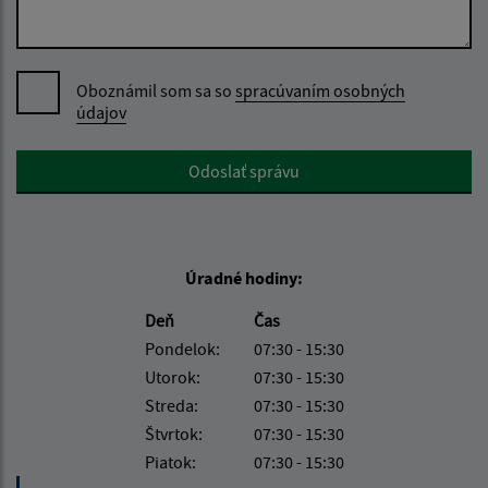
Oboznámil som sa so
spracúvaním osobných
údajov
Google reCaptcha Response
Odoslať správu
Úradné hodiny:
Deň
Čas
Pondelok:
07:30 - 15:30
Utorok:
07:30 - 15:30
Streda:
07:30 - 15:30
Štvrtok:
07:30 - 15:30
Piatok:
07:30 - 15:30