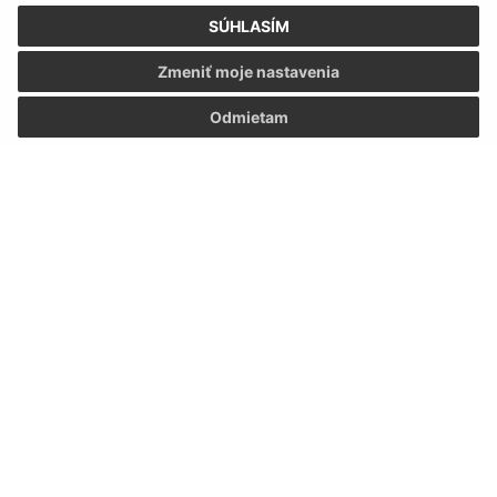
SÚHLASÍM
Zmeniť moje nastavenia
Odmietam
Informácie o stránke:
Vyhlásenie o prístupnosti
Autorské práva
Ochrana osobných údajov
Navigácia:
Vytlačiť aktuálnu stránku
Mapa stránok
Cookies
Rýchle odkazy: