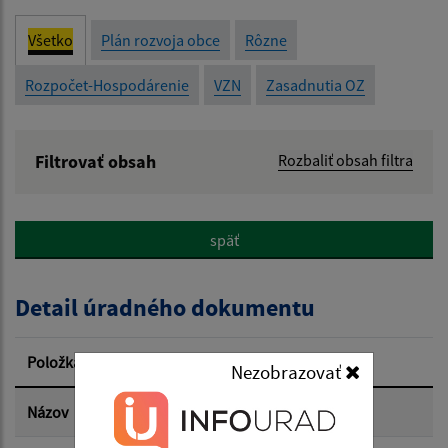
Všetko
Plán rozvoja obce
Rôzne
Rozpočet-Hospodárenie
VZN
Zasadnutia OZ
Filtrovať obsah
Rozbaliť obsah filtra
Názov:
späť
Popis:
Detail úradného dokumentu
Dátum zverejnenia od:
Položka
Informácia
Nezobrazovať
Dátum zverejnenia do:
Názov
Zápisnica 25.6.2026