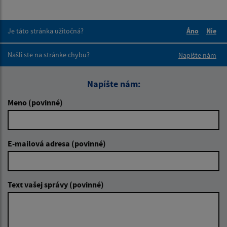
Je táto stránka užitočná?
Áno
Nie
Boli tieto 
Boli 
Našli ste na stránke chybu?
Napíšte nám
Napíšte nám:
Meno (povinné)
E-mailová adresa (povinné)
Text vašej správy (povinné)