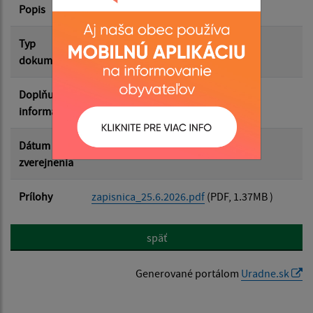
Popis
Filtrovať
Reset
Typ
Zasadnutia OZ
dokumentu
Doplňujúce
informácie
Dátum
03.07.2026
zverejnenia
Prílohy
zapisnica_25.6.2026.pdf
(PDF, 1.37MB )
späť
Generované portálom
Uradne.sk