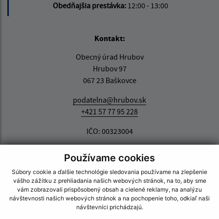
Obedňajšia prestávka:
12:00 - 13:00
Kontakt:
Obecný úrad Hrubov
Hrubov 97
067 23 Baškovce
podatelna@hrubov.sk
+421 57 77 95 228
IČO: 00323004
Používame cookies
Súbory cookie a ďalšie technológie sledovania používame na zlepšenie
vášho zážitku z prehliadania našich webových stránok, na to, aby sme
vám zobrazovali prispôsobený obsah a cielené reklamy, na analýzu
návštevnosti našich webových stránok a na pochopenie toho, odkiaľ naši
návštevníci prichádzajú.