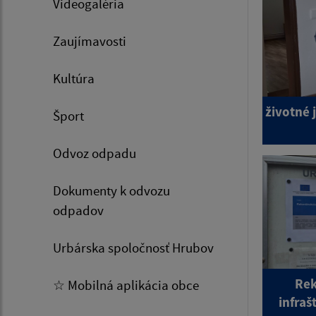
Videogaléria
Zaujímavosti
Kultúra
životné 
Šport
Odvoz odpadu
Dokumenty k odvozu
odpadov
Urbárska spoločnosť Hrubov
Rek
☆ Mobilná aplikácia obce
infraš