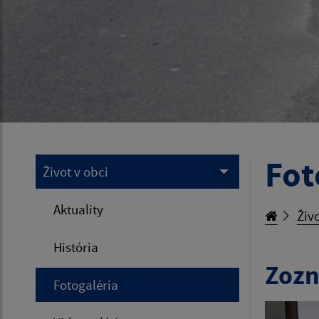
Fot
Život v obci
Aktuality
Živo
História
Zozn
Fotogaléria