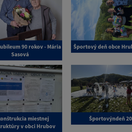
jubileum 90 rokov - Mária
Športový deň obce Hru
Sasová
onštrukcia miestnej
Športovýndeň 2
truktúry v obci Hrubov