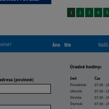
1
2
3
4
5
itočné?
Našli
Áno
Nie
Boli tieto informácie pre 
Boli tieto informáci
Úradné hodiny:
Deň
Čas
adresa (povinné)
Pondelok:
07:30 - 1
Utorok:
07:30 - 1
Streda:
07:30 - 1
Štvrtok:
07:30 - 1