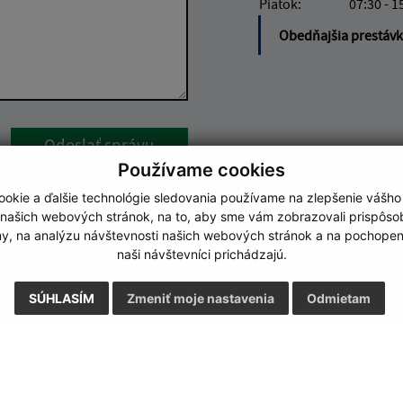
Piatok:
07:30 - 1
Obedňajšia prestáv
Google reCaptcha Response
Odoslať správu
Používame cookies
okie a ďalšie technológie sledovania používame na zlepšenie vášho
 našich webových stránok, na to, aby sme vám zobrazovali prispôs
my, na analýzu návštevnosti našich webových stránok a na pochopeni
naši návštevníci prichádzajú.
SÚHLASÍM
Zmeniť moje nastavenia
Odmietam