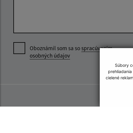
Oboznámil som sa so
spracúvaním
osobných údajov
Súbory co
prehliadania
cielené rekla