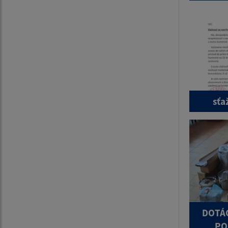
sťa
DOTÁC
PO