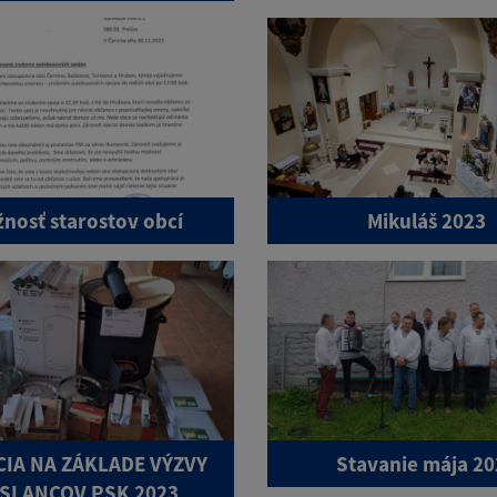
žnosť starostov obcí
Mikuláš 2023
IA NA ZÁKLADE VÝZVY
Stavanie mája 2
SLANCOV PSK 2023