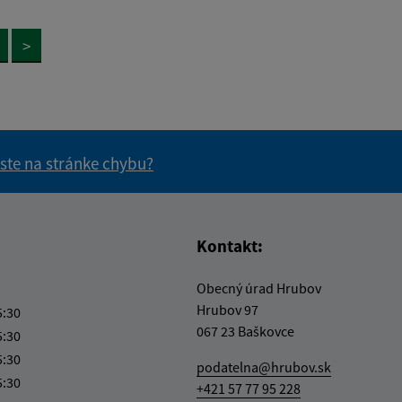
>
 ste na stránke chybu?
vás užitočné?
e pre vás užitočné?
Kontakt:
Obecný úrad Hrubov
Hrubov 97
5:30
067 23 Baškovce
5:30
5:30
podatelna@hrubov.sk
5:30
+421 57 77 95 228