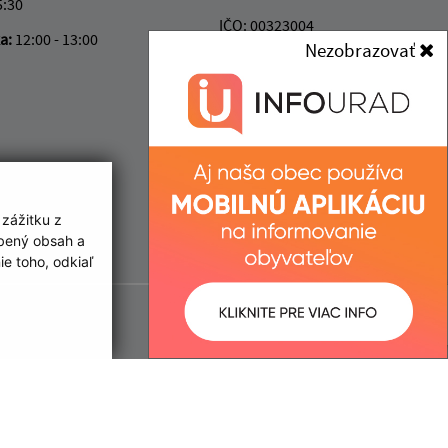
5:30
IČO: 00323004
ka:
12:00 - 13:00
Nezobrazovať
 zážitku z
obený obsah a
e toho, odkiaľ