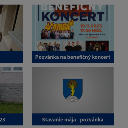
Pozvánka na benefičný koncert
023
Stavanie mája - pozvánka