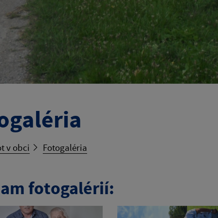
ogaléria
t v obci
Fotogaléria
am fotogalérií: