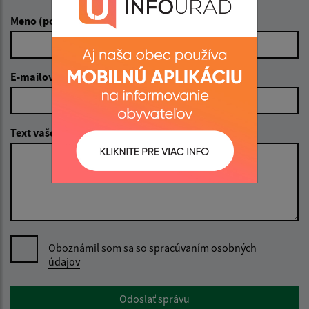
Meno (povinné)
E-mailová adresa (povinné)
Text vašej správy (povinné)
Oboznámil som sa so
spracúvaním osobných
údajov
Google reCaptcha Response
Odoslať správu