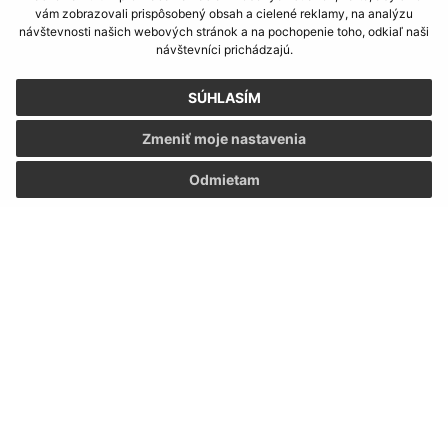
vám zobrazovali prispôsobený obsah a cielené reklamy, na analýzu
Informácie o stránke:
návštevnosti našich webových stránok a na pochopenie toho, odkiaľ naši
návštevníci prichádzajú.
Vyhlásenie o prístupnosti
Autorské práva
SÚHLASÍM
Ochrana osobných údajov
Zmeniť moje nastavenia
Navigácia:
Odmietam
Vytlačiť aktuálnu stránku
Mapa stránok
Cookies
Rýchle odkazy:
Aktuality
História
Fotogaléria
Kontakty
Aktualizované: