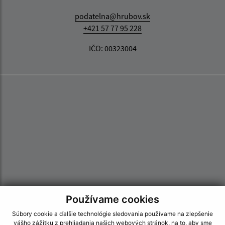
podatelna@hrubov.sk
+421 57 77 95 228
IČO: 00323004
Používame cookies
Súbory cookie a ďalšie technológie sledovania používame na zlepšenie
vášho zážitku z prehliadania našich webových stránok, na to, aby sme