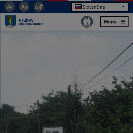
Slovenčina
Hrubov
Menu
Oficiálna stránka