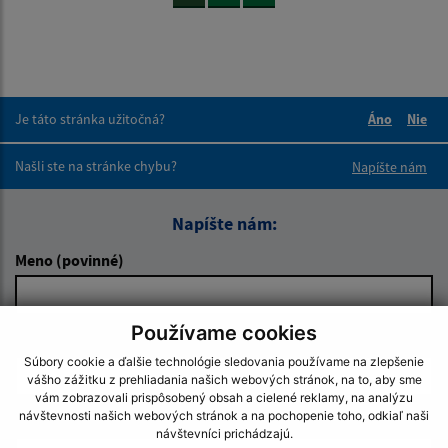
Je táto stránka užitočná?
Áno
Nie
Boli tieto 
Boli 
Našli ste na stránke chybu?
Napíšte nám
Napíšte nám:
Meno (povinné)
Používame cookies
E-mailová adresa (povinné)
Súbory cookie a ďalšie technológie sledovania používame na zlepšenie
vášho zážitku z prehliadania našich webových stránok, na to, aby sme
vám zobrazovali prispôsobený obsah a cielené reklamy, na analýzu
návštevnosti našich webových stránok a na pochopenie toho, odkiaľ naši
Text vašej správy (povinné)
návštevníci prichádzajú.