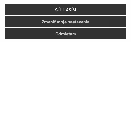
SÚHLASÍM
Zmeniť moje nastavenia
Odmietam
Oboznámil som sa so
spracúvaním osobných
údajov
Google reCaptcha Response
Odoslať správu
Úradné hodiny:
Deň
Čas
Pondelok:
07:30 - 15:30
Utorok:
07:30 - 15:30
Streda:
07:30 - 15:30