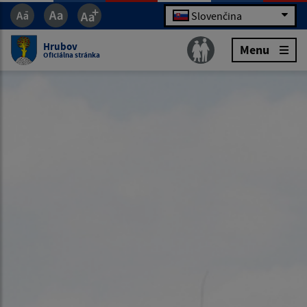
Slovenčina
Hrubov
Menu
Oficiálna stránka