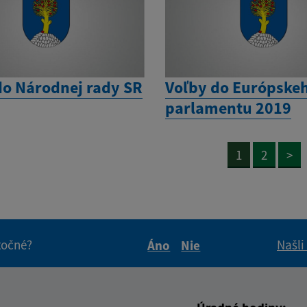
do Národnej rady SR
Voľby do Európske
parlamentu 2019
1
2
>
itočné?
Našli
Áno
Nie
Boli tieto informácie pre 
Boli tieto informáci