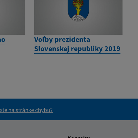
ho
Voľby prezidenta
Slovenskej republiky 2019
 ste na stránke chybu?
vás užitočné?
e pre vás užitočné?