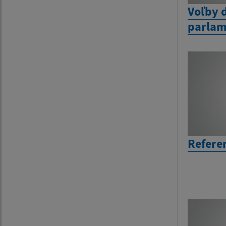
Voľby 
parlam
Refere