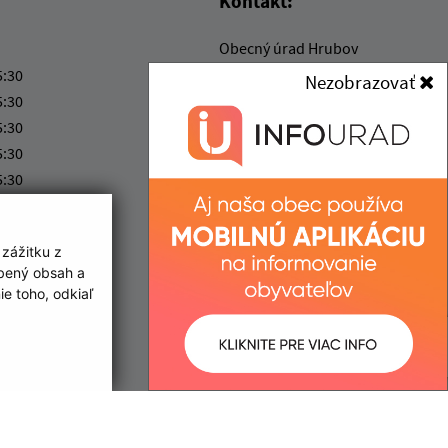
Kontakt:
Obecný úrad Hrubov
Hrubov 97
5:30
Nezobrazovať
067 23 Baškovce
5:30
5:30
podatelna@hrubov.sk
5:30
+421 57 77 95 228
5:30
IČO: 00323004
ka:
12:00 - 13:00
 zážitku z
obený obsah a
e toho, odkiaľ