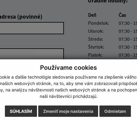
Úradné hodiny:
Deň
Čas
adresa (povinné)
Pondelok:
07:30 - 1
Utorok:
07:30 - 1
Streda:
07:30 - 1
Štvrtok:
07:30 - 1
Piatok:
07:30 - 1
Obedňajšia prestáv
Používame cookies
okie a ďalšie technológie sledovania používame na zlepšenie vášho
 našich webových stránok, na to, aby sme vám zobrazovali prispôs
my, na analýzu návštevnosti našich webových stránok a na pochopeni
naši návštevníci prichádzajú.
Google reCaptcha Response
Odoslať správu
SÚHLASÍM
Zmeniť moje nastavenia
Odmietam