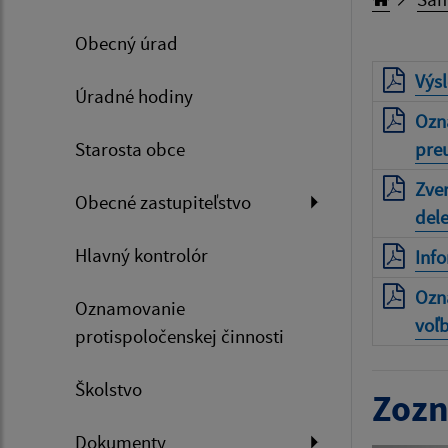
Obecný úrad
Výs
Úradné hodiny
Ozn
Starosta obce
pre
Zve
Obecné zastupiteľstvo
del
Hlavný kontrolór
Info
Ozná
Oznamovanie
voľ
protispoločenskej činnosti
Školstvo
Zozn
Dokumenty