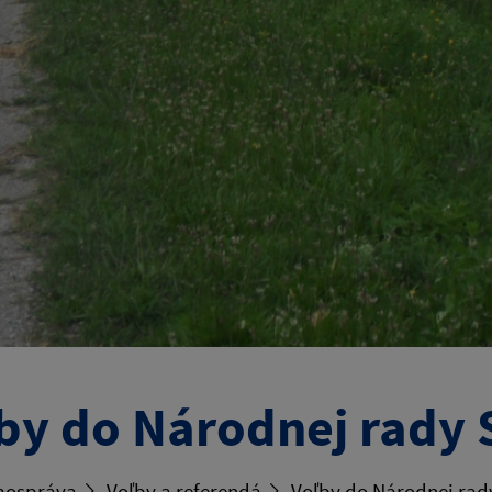
by do Národnej rady 
ospráva
Voľby a referendá
Voľby do Národnej rad