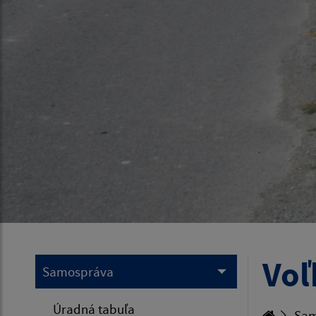
Voľ
Samospráva
Úradná tabuľa
Sam