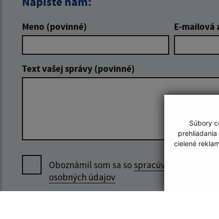
Napíšte nám:
Meno (povinné)
E-mailová 
Text vašej správy (povinné)
Súbory co
prehliadania
cielené rekla
Oboznámil som sa so
spracúvaním
osobných údajov