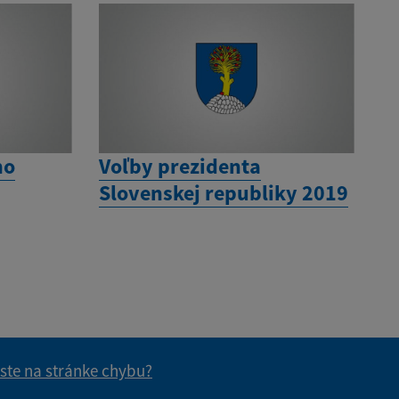
ho
Voľby prezidenta
Slovenskej republiky 2019
 ste na stránke chybu?
vás užitočné?
e pre vás užitočné?