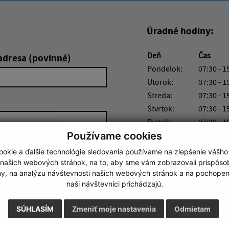
Úradné hodiny:
Deň
Čas
adresa (povinné)
Pondelok:
07:30 - 1
Utorok:
07:30 - 1
Streda:
07:30 - 1
Štvrtok:
07:30 - 1
Piatok:
07:30 - 1
Používame cookies
Obedňajšia prestáv
okie a ďalšie technológie sledovania používame na zlepšenie vášho
 našich webových stránok, na to, aby sme vám zobrazovali prispôs
my, na analýzu návštevnosti našich webových stránok a na pochopeni
naši návštevníci prichádzajú.
Google reCaptcha Response
Odoslať správu
SÚHLASÍM
Zmeniť moje nastavenia
Odmietam