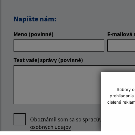
Napíšte nám:
Meno (povinné)
E-mailová 
Text vašej správy (povinné)
Súbory co
prehliadania
cielené rekla
Oboznámil som sa so
spracúvaním
osobných údajov