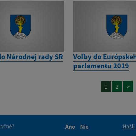
do Národnej rady SR
Voľby do Európske
parlamentu 2019
1
2
>
itočné?
Našli
Áno
Nie
Boli tieto informácie pre 
Boli tieto informáci