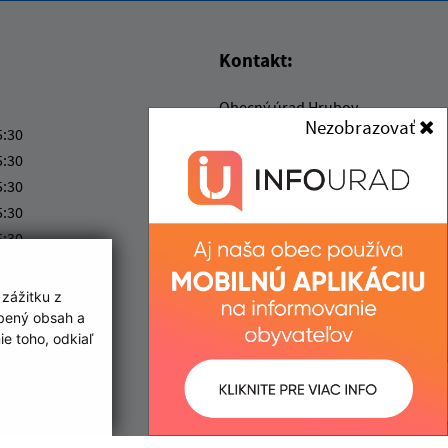
Kontakt:
Obecný úrad Hrubov
Nezobrazovať
Hrubov 97
5:30
067 23 Baškovce
5:30
5:30
podatelna@hrubov.sk
5:30
+421 57 77 95 228
5:30
IČO: 00323004
ka:
12:00 - 13:00
 zážitku z
obený obsah a
e toho, odkiaľ