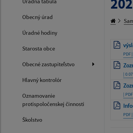
202
Úradná tabuľa
Obecný úrad
Sam
Úradné hodiny
výsl
Starosta obce
PDF |
Obecné zastupiteľstvo
Zoz
| 0.0
Hlavný kontrolór
Zoz
| PDF
Oznamovanie
protispoločenskej činnosti
Info
PDF |
Školstvo