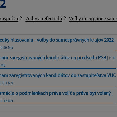
2
ospráva
Voľby a referendá
Voľby do orgánov samo
edky hlasovania - voľby do samosprávnych krajov 2022
|
 0.96 Mb
nam zaregistrovaných kandidátov na predsedu PSK
| PDF
7 Mb
nam zaregistrovaných kandidátov do zastupiteľstva VUC
 | 0.1 Mb
rmácia o podmienkach práva voliť a práva byť volený
|
 0.13 Mb