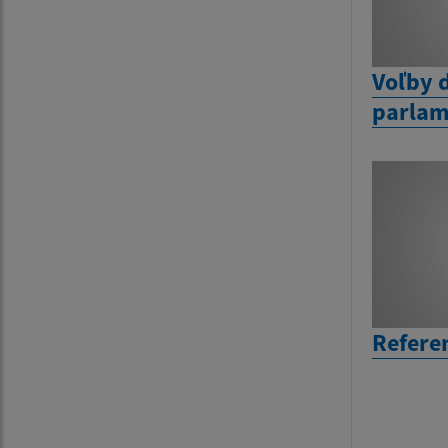
Voľby 
parlam
Refere