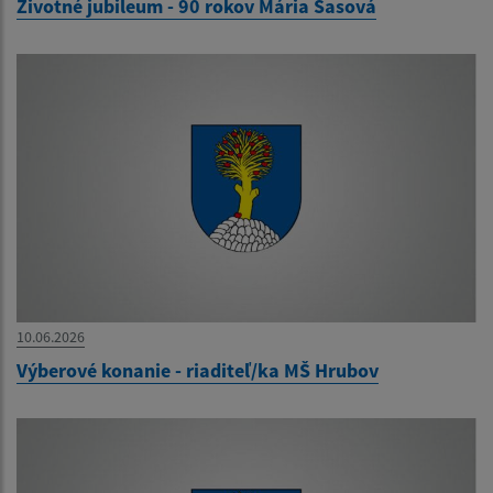
Životné jubileum - 90 rokov Mária Sasová
10.06.2026
Výberové konanie - riaditeľ/ka MŠ Hrubov