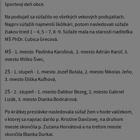
športový deň obce.
Na podujatí sa súťažilo vo všetkých vekových podujatiach.
Najprv súťažili najmenší škôlkári, potom nasledovali súťaže
žiakov tried 1 – 4, 5 – 7, 8 -9. Súťaže mala na starostí riaditeľka
MŠ PhDr. Ľubica Grecová.
MŠ - 1. miesto Pavlínka Karoľová, 2. miesto Adrián Karoľ, 3.
miesto Miško Švec,
ZŠ - 1. stupeň - 1. miesto Jozef Butala, 2. miesto Nikolas Jeňo,
3. miesto Eliška Kuľhová,
ZŠ - 2 . stupeň - 1. miesto Dalibor Bezeg, 2. miesto Gabriel
Lizák, 3. miesto Dianka Bodnárová.
Po krátkej prestávke nasledovala súťaž žien v hode valčekom,
v ktorej sa najviac darilo p. Kristíne Dančovej, na druhom
mieste skončila p. Zuzana Horvátová a na treťom mieste
skončila Blanka Durkai.