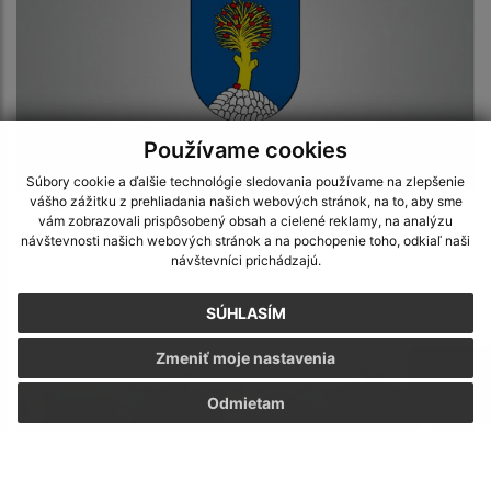
Používame cookies
Súbory cookie a ďalšie technológie sledovania používame na zlepšenie
vášho zážitku z prehliadania našich webových stránok, na to, aby sme
11.05.2026
vám zobrazovali prispôsobený obsah a cielené reklamy, na analýzu
Referendum 2026
návštevnosti našich webových stránok a na pochopenie toho, odkiaľ naši
návštevníci prichádzajú.
SÚHLASÍM
Zmeniť moje nastavenia
Odmietam