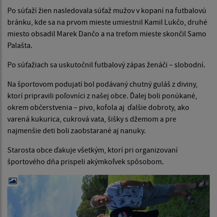
Po súťaží žien nasledovala súťaž mužov v kopaní na futbalovú
bránku, kde sa na prvom mieste umiestnil Kamil Lukčo, druhé
miesto obsadil Marek Dančo a na treťom mieste skončil Samo
Palašta.
Po súťažiach sa uskutočnil futbalový zápas ženáči – slobodní.
Na športovom podujatí bol podávaný chutný guláš z diviny,
ktorí pripravili poľovníci z našej obce. Ďalej boli ponúkané,
okrem občerstvenia – pivo, kofola aj ďalšie dobroty, ako
varená kukurica, cukrová vata, šišky s džemom a pre
najmenšie deti boli zaobstarané aj nanuky.
Starosta obce ďakuje všetkým, ktorí pri organizovaní
športového dňa prispeli akýmkoľvek spôsobom.