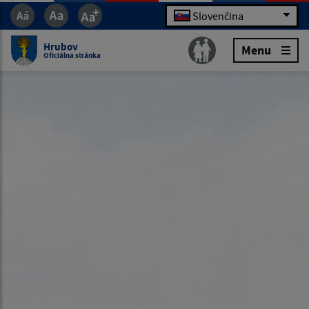
Slovenčina
Hrubov
Menu
Oficiálna stránka