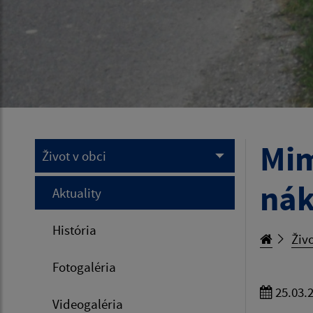
Mim
Život v obci
nák
Aktuality
História
Živo
Fotogaléria
25.03.
Videogaléria