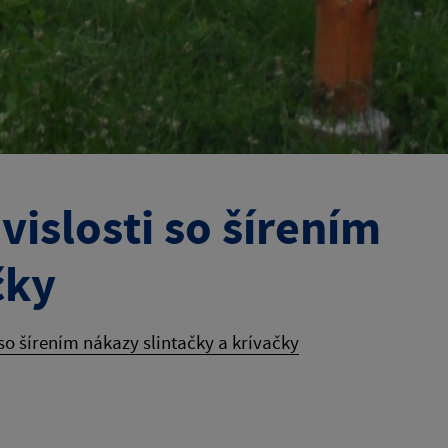
vislosti so šírením
čky
so šírením nákazy slintačky a krívačky