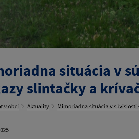
oriadna situácia v sú
azy slintačky a kríva
t v obci
Aktuality
Mimoriadna situácia v súvislosti 
2025