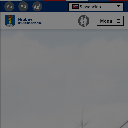
Slovenčina
Hrubov
Menu
Oficiálna stránka