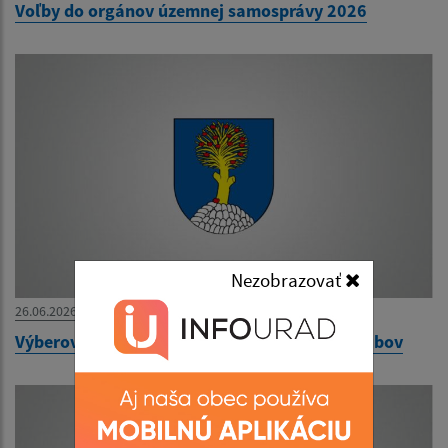
Voľby do orgánov územnej samosprávy 2026
Nezobrazovať
26.06.2026
Výberové konanie - hlavný kontrolór obce Hrubov