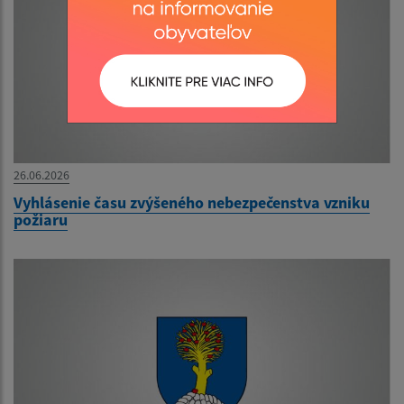
26.06.2026
Vyhlásenie času zvýšeného nebezpečenstva vzniku
požiaru