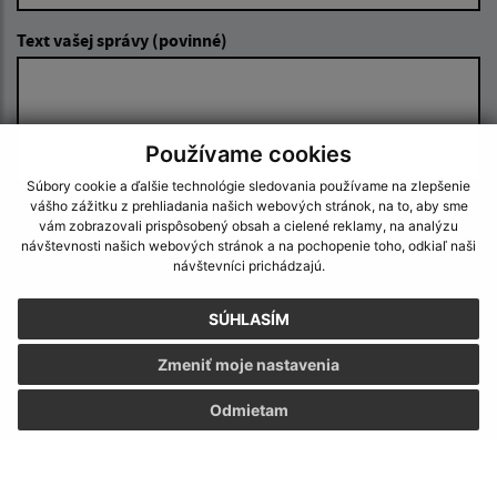
Text vašej správy (povinné)
Používame cookies
Súbory cookie a ďalšie technológie sledovania používame na zlepšenie
vášho zážitku z prehliadania našich webových stránok, na to, aby sme
Oboznámil som sa so
spracúvaním osobných
vám zobrazovali prispôsobený obsah a cielené reklamy, na analýzu
údajov
návštevnosti našich webových stránok a na pochopenie toho, odkiaľ naši
návštevníci prichádzajú.
Google reCaptcha Response
Odoslať správu
SÚHLASÍM
Zmeniť moje nastavenia
Odmietam
Úradné hodiny:
Deň
Čas
Pondelok:
07:30 - 15:30