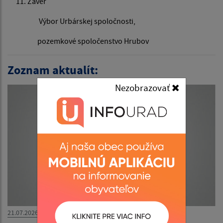
Záver
Výbor Urbárskej spoločnosti,
pozemkové spoločenstvo Hrubov
Zoznam aktualít:
Nezobrazovať
21.07.2026