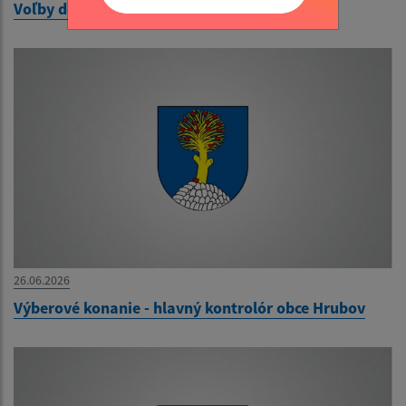
Voľby do orgánov územnej samosprávy 2026
26.06.2026
Výberové konanie - hlavný kontrolór obce Hrubov