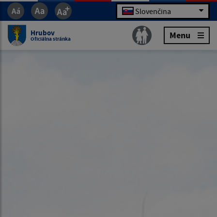
Slovenčina
Hrubov
Menu
Oficiálna stránka