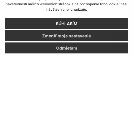
návštevnosti našich webových stránok a na pochopenie toho, odkiaľ naši
Text vašej správy (povinné)
návštevníci prichádzajú.
SÚHLASÍM
Zmeniť moje nastavenia
Odmietam
Oboznámil som sa so
spracúvaním osobných
údajov
Google reCaptcha Response
Odoslať správu
Úradné hodiny:
Deň
Čas
Pondelok:
07:30 - 15:30