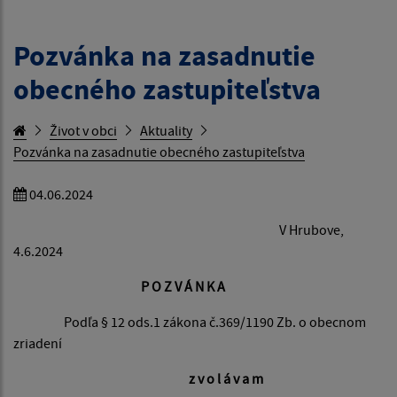
Pozvánka na zasadnutie
obecného zastupiteľstva
Život v obci
Aktuality
Pozvánka na zasadnutie obecného zastupiteľstva
04.06.2024
V Hrubove,
4.6.2024
P O Z V Á N K A
Podľa § 12 ods.1 zákona č.369/1190 Zb. o obecnom
zriadení
z v o l á v a m