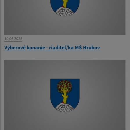
10.06.2026
Výberové konanie - riaditeľ/ka MŠ Hrubov