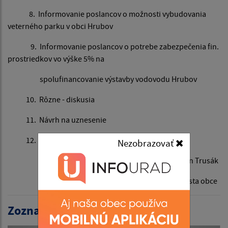
8. Informovanie poslancov o možnosti vybudovania
veterného parku v obci Hrubov
9. Informovanie poslancov o potrebe zabezpečenia fin.
prostriedkov vo výške 5% na
spolufinancovanie výstavby vodovodu Hrubov
10. Rôzne - diskusia
11. Návrh na uznesenie
12. Záver
Nezobrazovať
Štefan Trusák
starosta obce
Zoznam aktualít: