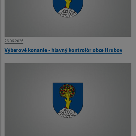
26.06.2026
Výberové konanie - hlavný kontrolór obce Hrubov