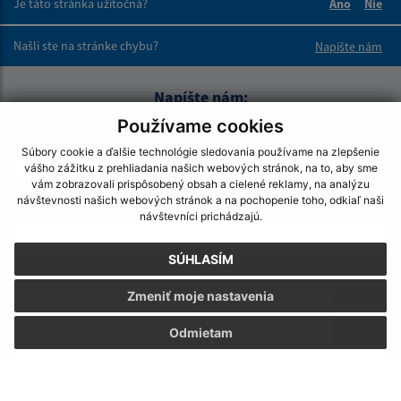
Je táto stránka užitočná?
Áno
Nie
Boli tieto 
Boli 
Našli ste na stránke chybu?
Napíšte nám
Napíšte nám:
Používame cookies
Meno (povinné)
Súbory cookie a ďalšie technológie sledovania používame na zlepšenie
vášho zážitku z prehliadania našich webových stránok, na to, aby sme
vám zobrazovali prispôsobený obsah a cielené reklamy, na analýzu
E-mailová adresa (povinné)
návštevnosti našich webových stránok a na pochopenie toho, odkiaľ naši
návštevníci prichádzajú.
SÚHLASÍM
Text vašej správy (povinné)
Zmeniť moje nastavenia
Odmietam