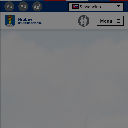
Slovenčina
Hrubov
Menu
Oficiálna stránka