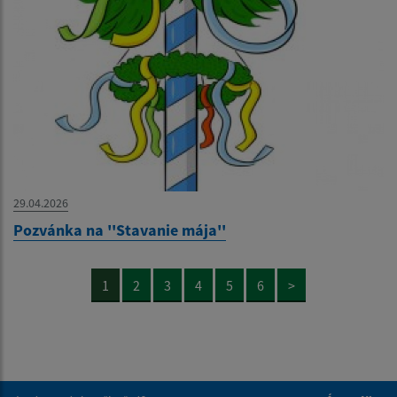
29.04.2026
Pozvánka na ''Stavanie mája''
1
2
3
4
5
6
>