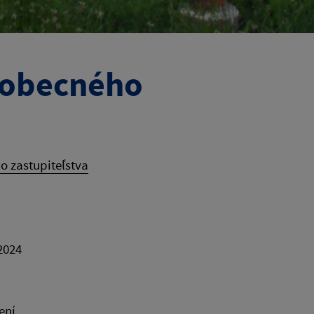
 obecného
 zastupiteľstva
24
ení