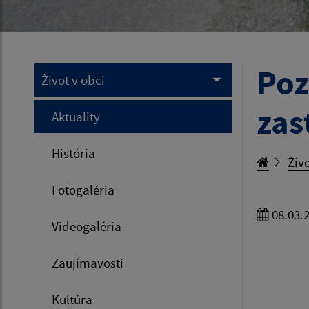
Poz
Život v obci
zas
Aktuality
História
Živo
Fotogaléria
08.03.
Videogaléria
V 
Zaujímavosti
Kultúra
Podľa §