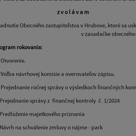
z v o l á v a m
adnutie Obecného zastupiteľstva v Hrubove, ktoré sa us
v zasadačke obecného
m rokovania:
orenie.
 návrhovej komisie a overovateľov zápisu.
dnanie ročnej správy o výsledkoch finančných konro
dnanie správy z finančnej kontroly č. 1/2024
loženie majetkového priznania
 na schválenie zmluvy o nájme - park