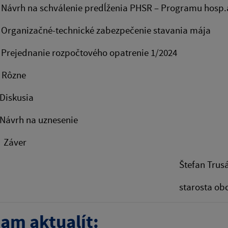
 na schválenie predĺženia PHSR – Programu hosp.a 
nizačné-technické zabezpečenie stavania mája
ednanie rozpočtového opatrenie 1/2024
ôzne
skusia
rh na uznesenie
áver
tefan Trusá
tarosta obc
am aktualít: