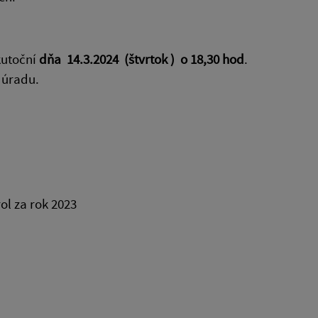
kutoční
dňa 14.3.2024 (štvrtok )
o 18,30 hod
.
 úradu.
l za rok 2023