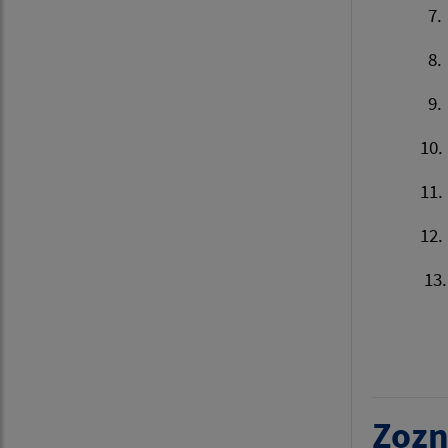
7. Návrh
8. Orga
9. Prej
10. R
11. Di
12. Náv
13. Z
Š
s
Zozn