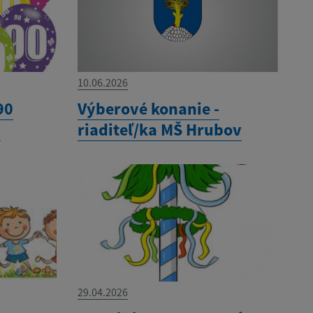
10.06.2026
90
Výberové konanie -
á
riaditeľ/ka MŠ Hrubov
29.04.2026