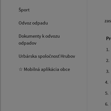
Šport
zas
Odvoz odpadu
Dokumenty k odvozu
Progra
odpadov
1. Otv
Urbárska spoločnosť Hrubov
2. Voľba
☆ Mobilná aplikácia obce
3. Preje
4. Preje
5. Pred
6. Návrh