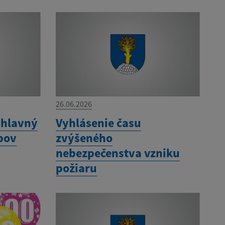
26.06.2026
 hlavný
Vyhlásenie času
bov
zvýšeného
nebezpečenstva vzniku
požiaru