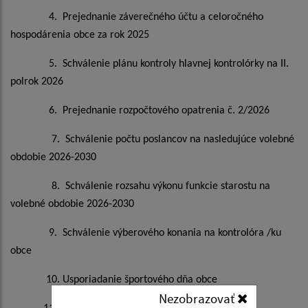
4. Prejednanie záverečného účtu a celoročného
hospodárenia obce za rok 2025
5. Schválenie plánu kontroly hlavnej kontrolórky na II.
polrok 2026
6. Prejednanie rozpočtového opatrenia č. 2/2026
7. Schválenie počtu poslancov na nasledujúce volebné
obdobie 2026-2030
8. Schválenie rozsahu výkonu funkcie starostu na
volebné obdobie 2026-2030
9. Schválenie výberového konania na kontrolóra /ku
obce
10. Usporiadanie športového dňa obce
Nezobrazovať