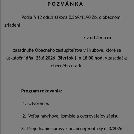
P O Z V Á N K A
Podľa § 12 ods.1 zákona č.369/1190 Zb. o obecnom
zriadení
z v o l á v a m
zasadnutie
Obecného zastupiteľstva v Hrubove, ktoré sa
uskutoční
dňa 25.6.2026 (štvrtok )
o 18,00 hod
. v zasadačke
obecného úradu.
Program rokovania:
1. Otvorenie.
2. Voľba návrhovej komisie a overovateľov zápisu.
3. Prejednanie správy z finančnej kontroly č. 3/2026