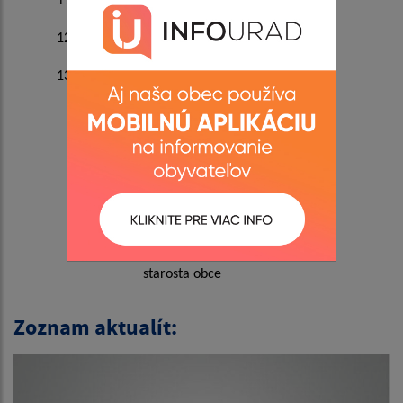
11. Rôzne - diskusia
12. Návrh na uznesenie
13. Záver
Štefan Trusák
starosta obce
Zoznam aktualít: