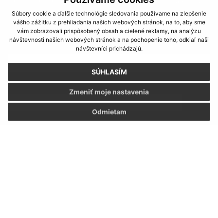
Našli ste na stránke chybu?
Napíšte nám
Súbory cookie a ďalšie technológie sledovania používame na zlepšenie
vášho zážitku z prehliadania našich webových stránok, na to, aby sme
Napíšte nám:
vám zobrazovali prispôsobený obsah a cielené reklamy, na analýzu
návštevnosti našich webových stránok a na pochopenie toho, odkiaľ naši
Meno (povinné)
návštevníci prichádzajú.
SÚHLASÍM
E-mailová adresa (povinné)
Zmeniť moje nastavenia
Odmietam
Text vašej správy (povinné)
Oboznámil som sa so
spracúvaním osobných
údajov