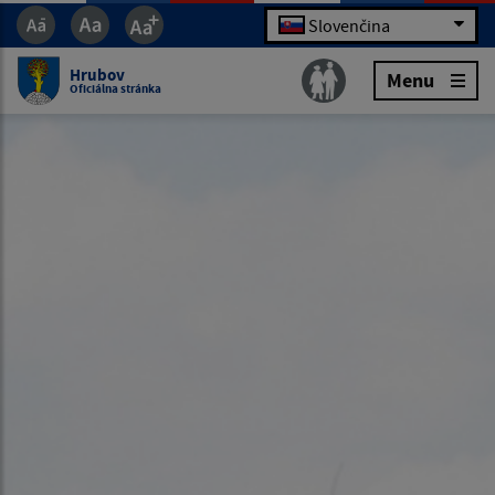
Slovenčina
Hrubov
Menu
Oficiálna stránka