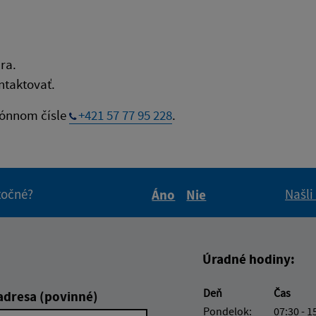
ra.
taktovať.
fónnom čísle
+421 57 77 95 228
.
itočné?
Našli
Áno
Nie
Boli tieto informácie pre 
Boli tieto informáci
Úradné hodiny:
Deň
Čas
adresa (povinné)
Pondelok:
07:30 - 1