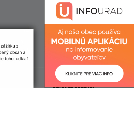
 zážitku z
obený obsah a
e toho, odkiaľ
ované:
Správca obsahu:
11:11 hod.
Správca obsahu je Obec Hrubov.
Vytvorené v súlade s
Jednotným
dizajn manuálom elektronických
služieb.