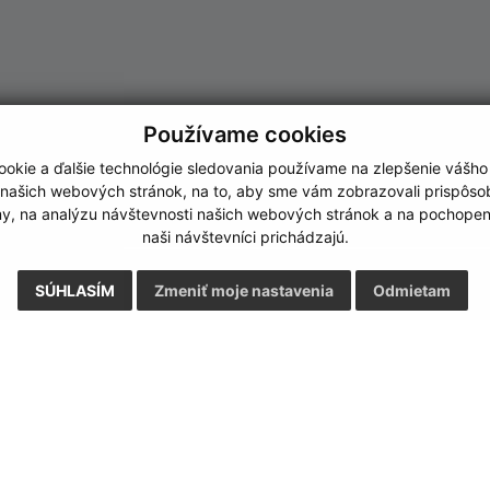
Používame cookies
okie a ďalšie technológie sledovania používame na zlepšenie vášho
 našich webových stránok, na to, aby sme vám zobrazovali prispôs
my, na analýzu návštevnosti našich webových stránok a na pochopeni
naši návštevníci prichádzajú.
SÚHLASÍM
Zmeniť moje nastavenia
Odmietam
Rýchle odkazy:
Aktualiz
nku
Aktuality
30.07.2026 
História
RSS
Fotogaléria
Kontakty