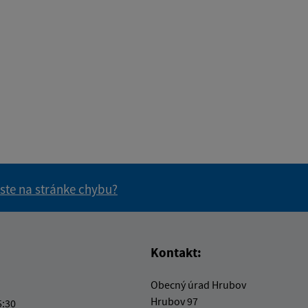
 ste na stránke chybu?
vás užitočné?
e pre vás užitočné?
Kontakt:
Obecný úrad Hrubov
Hrubov 97
5:30