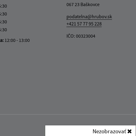
067 23 Baškovce
5:30
5:30
podatelna@hrubov.sk
5:30
+421 57 77 95 228
5:30
IČO: 00323004
ka:
12:00 - 13:00
Nezobrazovať