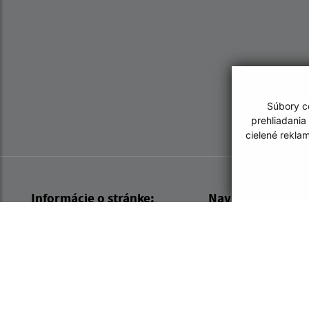
Súbory co
prehliadania
cielené rekla
Informácie o stránke:
Navigácia:
Vyhlásenie o prístupnosti
Vytlačiť aktuálnu strá
Autorské práva
Mapa stránok
Ochrana osobných údajov
Cookies