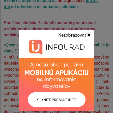
území sa obydlie nachádza
,
do 4. júla 2024
(
do 30
dní
od odvolania mimoriadnej situácie).
Sociálna situácia žiadateľa sa bude posudzovať
v súčinnosti s okresným úradom a úradom práce,
Nezobrazovať
sociálnych vecí a rodiny.
Výpomoc sa poskytuje zo štátneho rozpočtu a schvaľuje ju
vláda SR.
V súvislosti s tým upozorňujeme, že Sekcia krízového
riadenia MV SR pripravuje usmernenie k spôsobu
vyhodnocovania a poskytovania jednorazovej finančnej
výpomoci po zemetrasení v zmysle §28 zákona 42/1994 o
civilnej ochrane v znení neskorších predpisov, t.j. inak
povedané, ak niekto už dostal výpomoc od štátu, bude to
zohľadňované pri posudzovaní žiadosti. (Podľa
predbežných informácií ide napr. o štátnu pomoc
v súvislosti s mimoriadnou výzvou č. 5 programu Obnov
dom, ... a ďalšie vybrané výpomoci, ktoré fyzická osoba už