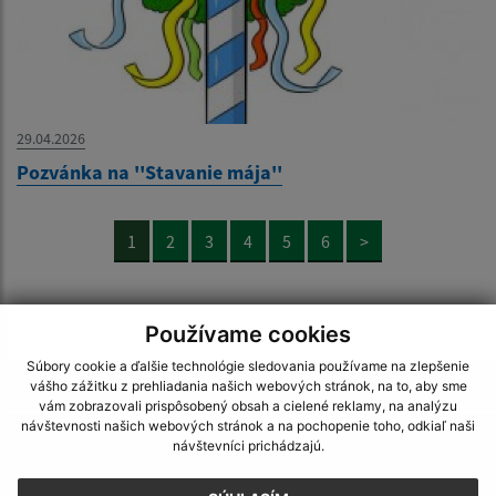
29.04.2026
Pozvánka na ''Stavanie mája''
1
2
3
4
5
6
>
Používame cookies
Súbory cookie a ďalšie technológie sledovania používame na zlepšenie
Je táto stránka užitočná?
Áno
Nie
vášho zážitku z prehliadania našich webových stránok, na to, aby sme
Boli tieto 
Boli 
vám zobrazovali prispôsobený obsah a cielené reklamy, na analýzu
návštevnosti našich webových stránok a na pochopenie toho, odkiaľ naši
Našli ste na stránke chybu?
Napíšte nám
návštevníci prichádzajú.