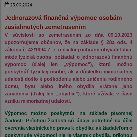
25.06.2024
Jednorazová finančná výpomoc osobám
zasiahnutých zemetrasením
V súvislosti so zemetrasením zo dňa 09.10.2023
upozorňujeme občanov, že na základe § 28a ods. 4
zákona č. 42/1994 Z. z. o civilnej ochrane obyvateľstva,
môže fyzická osoba požiadať o jednorazovú finančnú
výpomoc (ďalej len „výpomoc“), ktorú možno
poskytnúť fyzickej osobe, ak v dôsledku mimoriadnej
udalosti došlo k poškodeniu alebo zničeniu rodinného
domu, bytu alebo iného obydlia vrátane jeho
zariadenia (ďalej len „obydlie“), ktoré užívala v čase
vzniku mimoriadnej udalosti.
Výpomoc možno poskytnúť na základe písomnej
žiadosti. Prílohou žiadosti sú údaje potrebné na účel
overenia vlastníckeho práva k obydliu; ak žiadateľom o
poskytnutie výpomoci nie je vlastník obydlia, prílohou