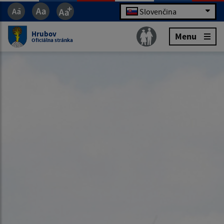
Slovenčina
Hrubov
Menu
Oficiálna stránka