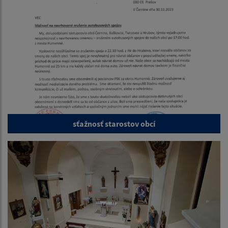
sťažnosť starostov obcí