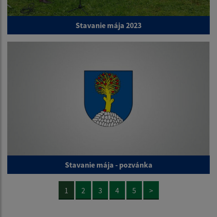
Stavanie mája 2023
Stavanie mája - pozvánka
1
2
3
4
5
>