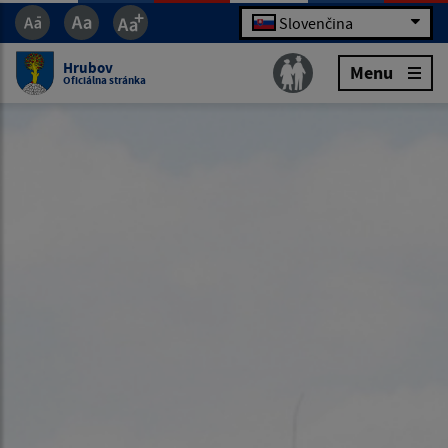
Slovenčina
Hrubov
Menu
Oficiálna stránka