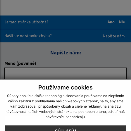
Je táto stránka užitočná?
Áno
Nie
Boli tieto 
Boli 
Našli ste na stránke chybu?
Napíšte nám
Napíšte nám:
Meno (povinné)
Používame cookies
E-mailová adresa (povinné)
Súbory cookie a ďalšie technológie sledovania používame na zlepšenie
vášho zážitku z prehliadania našich webových stránok, na to, aby sme
vám zobrazovali prispôsobený obsah a cielené reklamy, na analýzu
Text vašej správy (povinné)
návštevnosti našich webových stránok a na pochopenie toho, odkiaľ naši
návštevníci prichádzajú.
SÚHLASÍM