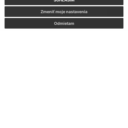
Zmeniť moje nastavenia
Odmietam
Oboznámil som sa so
spracúvaním osobných
údajov
Google reCaptcha Response
Odoslať správu
Úradné hodiny:
Deň
Čas
Pondelok:
07:30 - 15:30
Utorok:
07:30 - 15:30
Streda:
07:30 - 15:30
Štvrtok:
07:30 - 15:30
Piatok:
07:30 - 15:30