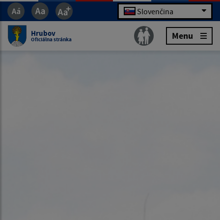
Slovenčina
Hrubov
Menu
Oficiálna stránka