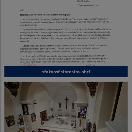
sťažnosť starostov obcí