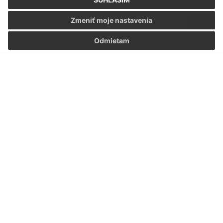
Zmeniť moje nastavenia
Odmietam
Oboznámil som sa so
spracúvaním osobných
údajov
Google reCaptcha Response
Odoslať správu
Úradné hodiny:
Deň
Čas
Pondelok:
07:30 - 15:30
Utorok:
07:30 - 15:30
Streda:
07:30 - 15:30
Štvrtok:
07:30 - 15:30
Piatok:
07:30 - 15:30