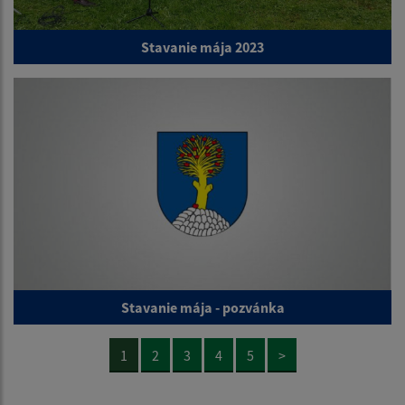
Stavanie mája 2023
Stavanie mája - pozvánka
1
2
3
4
5
>