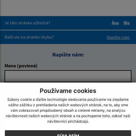
Je táto stránka užitočná?
Áno
Nie
Boli tieto 
Boli 
Našli ste na stránke chybu?
Napíšte nám
Napíšte nám:
Meno (povinné)
Používame cookies
E-mailová adresa (povinné)
Súbory cookie a ďalšie technológie sledovania používame na zlepšenie
vášho zážitku z prehliadania našich webových stránok, na to, aby sme
vám zobrazovali prispôsobený obsah a cielené reklamy, na analýzu
Text vašej správy (povinné)
návštevnosti našich webových stránok a na pochopenie toho, odkiaľ naši
návštevníci prichádzajú.
SÚHLASÍM