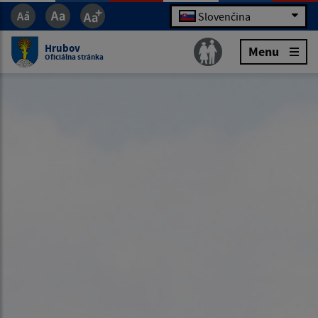
Slovenčina
Hrubov
Menu
Oficiálna stránka