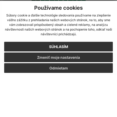
Používame cookies
Súbory cookie a ďalšie technológie sledovania používame na zlepšenie
vášho zážitku z prehliadania našich webových stránok, na to, aby sme
vám zobrazovali prispôsobený obsah a cielené reklamy, na analýzu
návštevnosti našich webových stránok a na pochopenie toho, odkiaľ naši
Je táto stránka užitočná?
Áno
Nie
návštevníci prichádzajú.
Boli tieto 
Boli 
Našli ste na stránke chybu?
Napíšte nám
SÚHLASÍM
Zmeniť moje nastavenia
Napíšte nám:
Odmietam
Meno (povinné)
E-mailová adresa (povinné)
Text vašej správy (povinné)