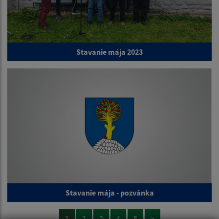
Stavanie mája 2023
Stavanie mája - pozvánka
1
2
3
4
5
>