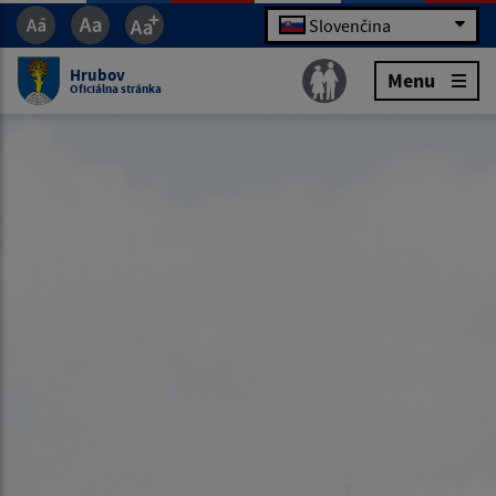
Slovenčina
Hrubov
Menu
Oficiálna stránka