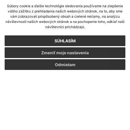
Súbory cookie a ďalšie technológie sledovania používame na zlepšenie
E-mailová adresa (povinné)
vášho zážitku z prehliadania našich webových stránok, na to, aby sme
vám zobrazovali prispôsobený obsah a cielené reklamy, na analýzu
návštevnosti našich webových stránok a na pochopenie toho, odkiaľ naši
návštevníci prichádzajú.
Text vašej správy (povinné)
SÚHLASÍM
Zmeniť moje nastavenia
Odmietam
Oboznámil som sa so
spracúvaním osobných
údajov
Google reCaptcha Response
Odoslať správu