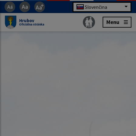
Slovenčina
Hrubov
Menu
Oficiálna stránka